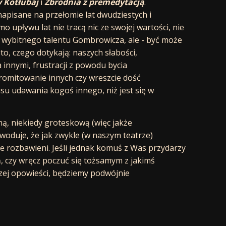
y Kotłubaj
i
Zbrodnia z premedytacją
.
 napisane na przełomie lat dwudziestych i
o upływu lat nie tracą nic ze swojej wartości, nie
 wybitnego talentu Gombrowicza, ale - być może
to, czego dotykają: naszych słabości,
innymi, frustracji z powodu bycia
mitowanie innych czy wreszcie dość
udawania kogoś innego, niż jest się w
ą, niekiedy groteskową (więc jakże
oduje, że jak zwykle (w naszym teatrze)
le rozbawieni. Jeśli jednak komuś z Was przydarzy
ń, czy wręcz poczuć się tożsamym z jakimś
ej opowieści, będziemy podwójnie