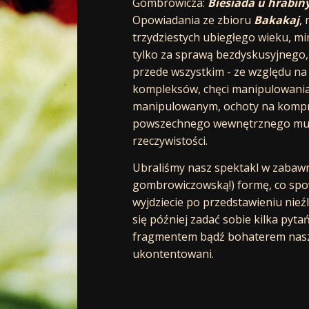
Gombrowicza:
Biesiada u hrabin
Opowiadania ze zbioru
Bakakaj
,
trzydziestych ubiegłego wieku, mim
tylko za sprawą bezdyskusyjnego,
przede wszystkim - ze względu na 
kompleksów, chęci manipulowania 
manipulowanym, ochoty na kompro
powszechnego wewnętrznego musu 
rzeczywistości.
Ubraliśmy nasz spektakl w zabawn
gombrowiczowską!) formę, co spow
wyjdziecie po przedstawieniu nieź
się później zadać sobie kilka pyta
fragmentem bądź bohaterem nasz
ukontentowani.