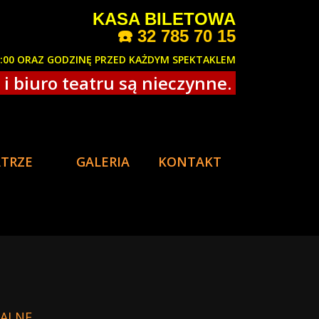
KASA BILETOWA
☎️
32 785 70 15
8:00 ORAZ GODZINĘ PRZED KAŻDYM SPEKTAKLEM
i biuro teatru są nieczynne.
ATRZE
GALERIA
KONTAKT
WALNE