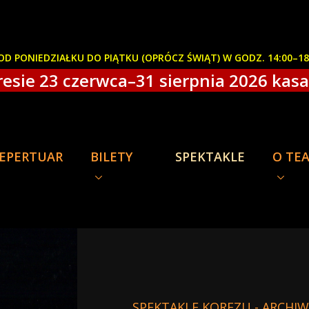
D PONIEDZIAŁKU DO PIĄTKU (OPRÓCZ ŚWIĄT) W GODZ. 14:00–1
esie 23 czerwca–31 sierpnia 2026 kasa 
EPERTUAR
BILETY
SPEKTAKLE
O TE
SPEKTAKLE KOREZU - ARCHI