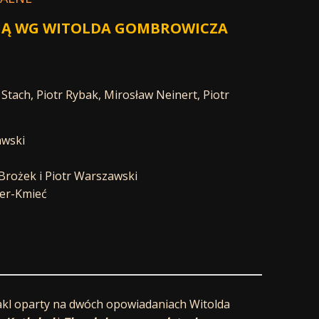
CJĄ WG WITOLDA GOMBROWICZA
Stach, Piotr Rybak, Mirosław Neinert, Piotr
awski
Brożek i Piotr Warszawski
der-Kmieć
akl oparty na dwóch opowiadaniach Witolda