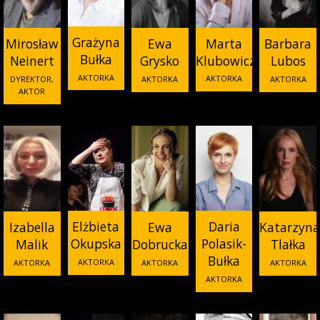
Grażyna
Marta
Mirosław
Ewa
Barbara
Bułka
Klubowicz
Neinert
Grysko
Lubos
AKTORKA
AKTORKA
DYREKTOR,
AKTORKA
AKTORKA
AKTOR
Elżbieta
Daria
Izabella
Ewa
Katarzyn
Okupska
Polasik-
Malik
Dobrucka
Tlałka
Bułka
AKTORKA
AKTORKA
AKTORKA
AKTORKA
AKTORKA