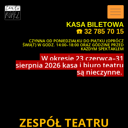
KASA BILETOWA
☎️
32 785 70 15
CZYNNA OD PONIEDZIAŁKU DO PIĄTKU (OPRÓCZ
ŚWIĄT) W GODZ. 14:00–18:00 ORAZ GODZINĘ PRZED
KAŻDYM SPEKTAKLEM
W okresie 23 czerwca–31
sierpnia 2026 kasa i biuro teatru
są nieczynne.
ZESPÓŁ TEATRU