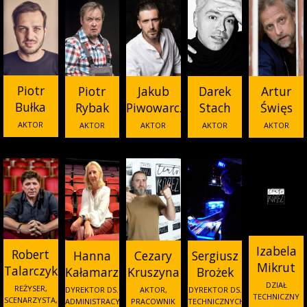
Piotr
Jakub
Piotr
Darek
Artur
Bułka
Piwowarczyk
Rybak
Stach
Święs
AKTOR
AKTOR
AKTOR
AKTOR
AKTOR
Izabela
Robert
Hanna
Cezary
Sergiusz
Mikrut
Talarczyk
Kałamarz
Kruszyna
Brożek
DZIAŁ
REŻYSER,
DYREKTOR DS.
AKTOR,
DYREKTOR DS.
TECHNICZNY
SCENARZYSTA,
ADMINISTRACYJNYCH
PRACOWNIK
TECHNICZNYCH