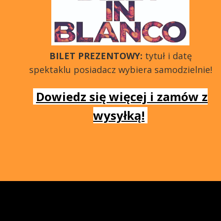
BILET PREZENTOWY:
tytuł i datę
spektaklu posiadacz wybiera samodzielnie!
Dowiedz się więcej i zamów z
wysyłką!