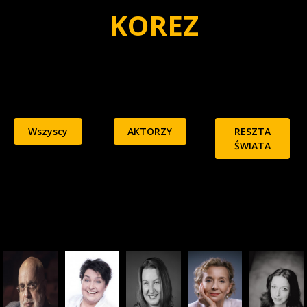
KOREZ
Wszyscy
AKTORZY
RESZTA
ŚWIATA