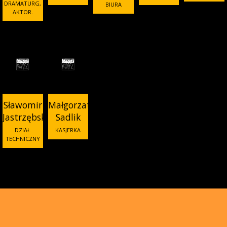
DRAMATURG,
BIURA
AKTOR.
Sławomir
Małgorzata
Jastrzębski
Sadlik
DZIAŁ
KASJERKA
TECHNICZNY