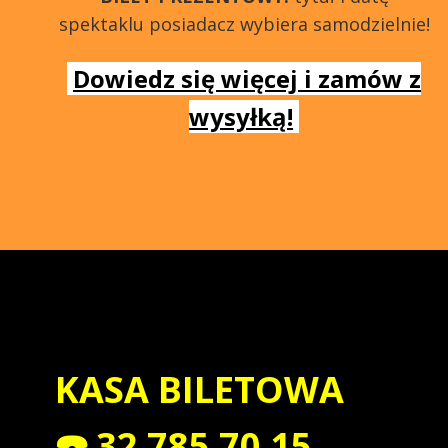
spektaklu posiadacz wybiera samodzielnie!
Dowiedz się więcej i zamów z
wysyłką!
KASA BILETOWA
☎️ 32 785 70 15