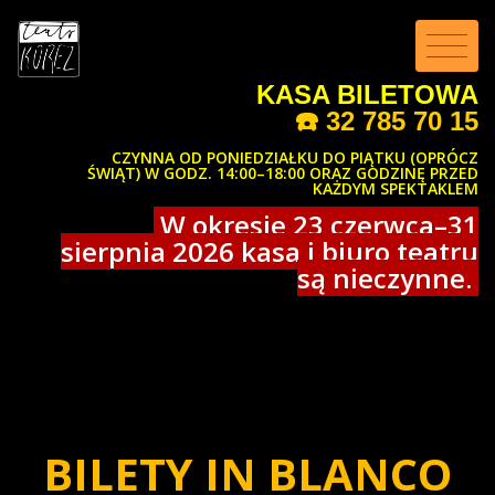
KASA BILETOWA
☎️
32 785 70 15
CZYNNA OD PONIEDZIAŁKU DO PIĄTKU (OPRÓCZ
ŚWIĄT) W GODZ. 14:00–18:00 ORAZ GODZINĘ PRZED
KAŻDYM SPEKTAKLEM
W okresie 23 czerwca–31
sierpnia 2026 kasa i biuro teatru
są nieczynne.
BILETY IN BLANCO