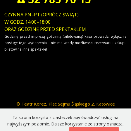
CZYNNA PN–PT (OPRÓCZ ŚWIĄT)
W GODZ. 14:00–18:00
ORAZ GODZINĘ PRZED SPEKTAKLEM
Godzinę przed imprezą gościnną (biletowaną) kasa prowadzi wyłącznie
obsługę tego wydarzenia – nie ma wtedy możliwości rezerwacji i zakupu
biletów na inne spektakle!
© Teatr Korez, Plac Sejmu Śląskiego 2, Katowice
© Fotografia i teksty zamieszczone chronione są prawami
Ta strona korzysta z ciasteczek aby świadczyć usługi na
autorskimi
najwyższym poziomie. Dalsze korzystanie ze strony oznacza,