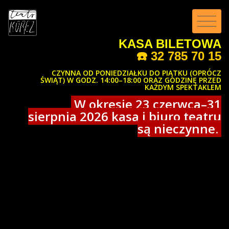
KASA BILETOWA
☎️
32 785 70 15
CZYNNA OD PONIEDZIAŁKU DO PIĄTKU (OPRÓCZ
ŚWIĄT) W GODZ. 14:00–18:00 ORAZ GODZINĘ PRZED
KAŻDYM SPEKTAKLEM
W okresie 23 czerwca–31
sierpnia 2026 kasa i biuro teatru
są nieczynne.