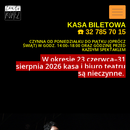
KASA BILETOWA
☎️
32 785 70 15
CZYNNA OD PONIEDZIAŁKU DO PIĄTKU (OPRÓCZ
ŚWIĄT) W GODZ. 14:00–18:00 ORAZ GODZINĘ PRZED
KAŻDYM SPEKTAKLEM
W okresie 23 czerwca–31
sierpnia 2026 kasa i biuro teatru
są nieczynne.