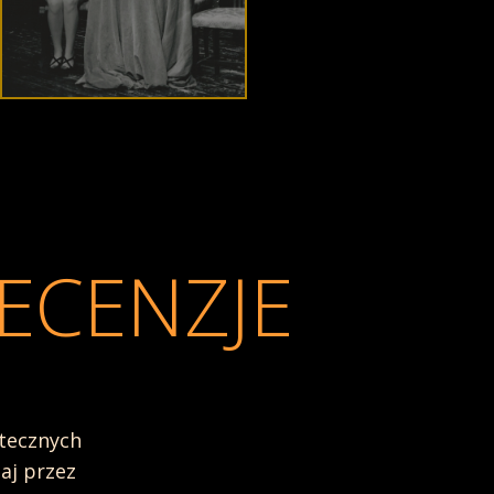
ECENZJE
atecznych
... Urok polega przede wszystkim na
aj przez
budujących przesycony erotyzmem na