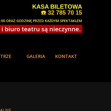
KASA BILETOWA
☎️
32 785 70 15
8:00 ORAZ GODZINĘ PRZED KAŻDYM SPEKTAKLEM
i biuro teatru są nieczynne.
ATRZE
GALERIA
KONTAKT
WALNE