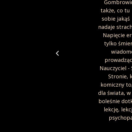
uzyki, tkwiącej w coraz mocniej
Gombrowicza
ych i nakładających się na siebie,
także, co tu
tą polifonię...
sobie jakąś
nadaje strach
Napięcie er
tylko śmie
ska-Szumiec
akowa
wiadomoś
prowadzącą
Nauczyciel -
Stronie, 
komiczny to,
dla świata, w
boleśnie dotk
lekcję, lek
psychopa