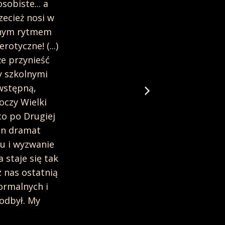
sobiste... a
Opalski potęguje go za pomocą
zecież nosi w
artykułowanych słowach, narastaj
annym rytmem
tworzących swo
otyczne! (...)
że przynieść
y szkolnymi
Magda Huz
Echo
 wstępną,
oczy Wielki
 co po Drugiej
Ten dramat
ru i wyzwanie
 staje się tak
z nas ostatnią
normalnych i
odbył. My