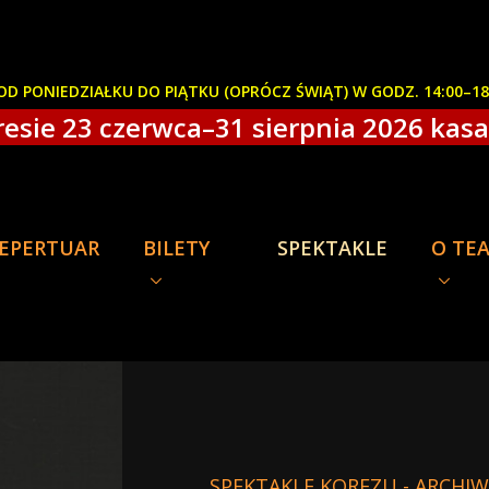
D PONIEDZIAŁKU DO PIĄTKU (OPRÓCZ ŚWIĄT) W GODZ. 14:00–1
esie 23 czerwca–31 sierpnia 2026 kasa 
EPERTUAR
BILETY
SPEKTAKLE
O TE
SPEKTAKLE KOREZU - ARCHI