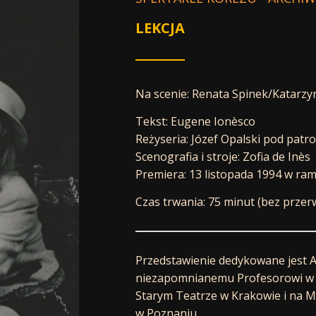
LEKCJA
Na scenie: Renata Spinek/Katarzyn
Tekst: Eugene Ionèsco
Reżyseria: Józef Opalski pod pat
Scenografia i stroje: Zofia de Inès
Premiera: 13 listopada 1994 w ra
Czas trwania: 75 minut (bez przer
Przedstawienie dedykowane jest A
niezapomnianemu Profesorowi w Le
Starym Teatrze w Krakowie i na 
w Poznaniu.