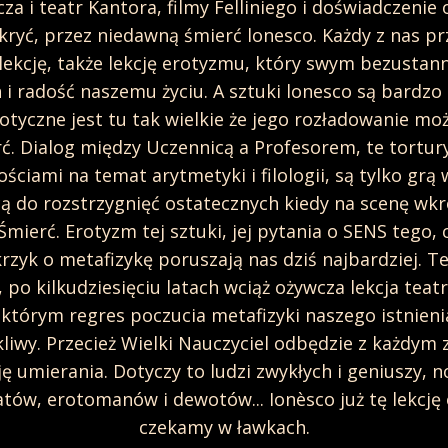
 i teatr Kantora, filmy Felliniego i doświadczenie o
 kryć, przez niedawną śmierć lonesco. Każdy z nas pr
 lekcję, także lekcję erotyzmu, który swym bezust
 i radość naszemu życiu. A sztuki lonesco są bardzo er
otyczne jest tu tak wielkie że jego rozładowanie mo
rć. Dialog między Uczennicą a Profesorem, te tortur
ciami na temat arytmetyki i filologii, są tylko grą
 do rozstrzygnięć ostatecznych kiedy na scenę wkr
 Śmierć. Erotyzm tej sztuki, jej pytania o SENS tego,
krzyk o metafizykę poruszają nas dziś najbardziej. 
 po kilkudziesięciu latach wciąż ożywcza lekcja teat
 którym regres poczucia metafizyki naszego istnienia
liwy. Przecież Wielki Nauczyciel odbędzie z każdym 
cję umierania. Dotyczy to ludzi zwykłych i geniuszy, 
tów, erotomanów i dewotów... Ionèsco już tę lekcję 
czekamy w ławkach.