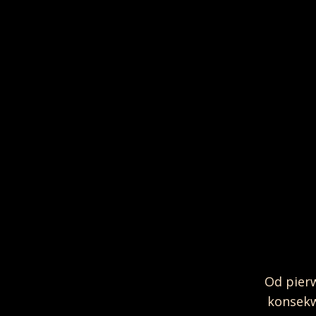
iedomówieniach, subtelnych aluzjach,
Od pierw
rój, który ogarnia scenę i widownię.
konsekw