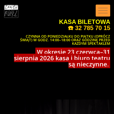
KASA BILETOWA
☎️
32 785 70 15
CZYNNA OD PONIEDZIAŁKU DO PIĄTKU (OPRÓCZ
ŚWIĄT) W GODZ. 14:00–18:00 ORAZ GODZINĘ PRZED
KAŻDYM SPEKTAKLEM
W okresie 23 czerwca–31
sierpnia 2026 kasa i biuro teatru
są nieczynne.