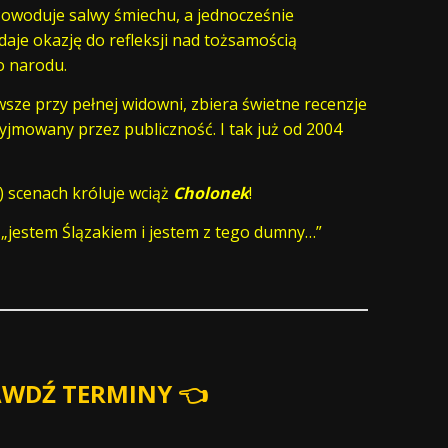
owoduje salwy śmiechu, a jednocześnie
daje okazję do refleksji nad tożsamością
o narodu.
wsze przy pełnej widowni, zbiera świetne recenzje
zyjmowany przez publiczność. I tak już od 2004
o) scenach króluje wciąż
Cholonek
!
 „jestem Ślązakiem i jestem z tego dumny…”
AWDŹ TERMINY 👈