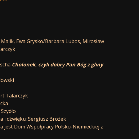
 Malik
,
Ewa Grysko
/
Barbara Lubos
,
Mirosław
larczyk
oscha
Cholonek, czyli dobry Pan Bóg z gliny
dowski
rt Talarczyk
ecka
 Szydło
tła i dźwięku: Sergiusz Brożek
 jest Dom Współpracy Polsko-Niemieckiej z