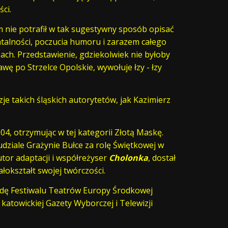
ci.
m nie potrafił w tak sugestywny sposób opisać
ntalności, poczucia humoru i zarazem całego
ach. Przedstawienie, gdziekolwiek nie byłoby
wę po Strzelce Opolskie, wywołuje łzy - łzy
je takich śląskich autorytetów, jak Kazimierz
04, otrzymując w tej kategorii Złotą Maskę.
dziale Grażynie Bułce za rolę Świętkowej w
utor adaptacji i współreżyser
Cholonka
, dostał
łokształt swojej twórczości.
dę Festiwalu Teatrów Europy Środkowej
e katowickiej Gazety Wyborczej i Telewizji