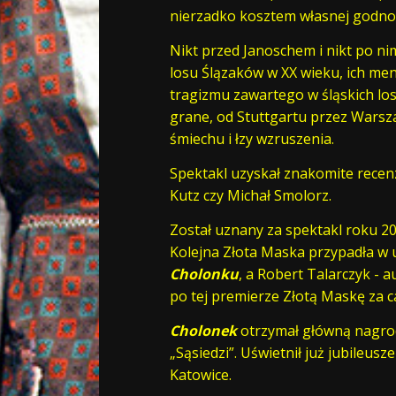
nierzadko kosztem własnej godnoś
Nikt przed Janoschem i nikt po ni
losu Ślązaków w XX wieku, ich me
tragizmu zawartego w śląskich los
grane, od Stuttgartu przez Warsza
śmiechu i łzy wzruszenia.
Spektakl uzyskał znakomite recenz
Kutz czy Michał Smolorz.
Został uznany za spektakl roku 20
Kolejna Złota Maska przypadła w u
Cholonku
, a Robert Talarczyk - a
po tej premierze Złotą Maskę za ca
Cholonek
otrzymał główną nagro
„Sąsiedzi”. Uświetnił już jubileusz
Katowice.