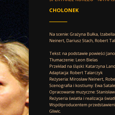
CHOLONEK
Na scenie:
Grażyna Bułka
,
Izabella
Neinert
,
Dariusz Stach
,
Robert Ta
Tekst: na podstawie powieści Jan
Tłumaczenie: Leon Bielas
Przekład na śląski: Katarzyna Lan
Adaptacja: Robert Talarczyk
Reżyseria: Mirosław Neinert, Robe
Scenografia i kostiumy: Ewa Satal
Opracowanie muzyczne: Stanisław
Reżyseria światła i realizacja świa
Współproducentem przedstawienia
Gliwic.