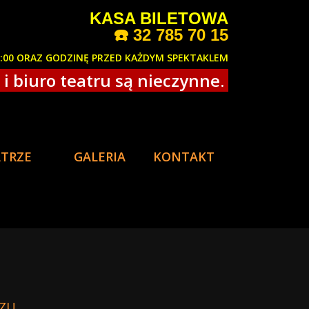
KASA BILETOWA
☎️
32 785 70 15
8:00 ORAZ GODZINĘ PRZED KAŻDYM SPEKTAKLEM
i biuro teatru są nieczynne.
ATRZE
GALERIA
KONTAKT
SZU