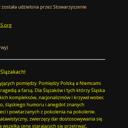
w została udzielona przez Stowarzyszenie
KS.org
rwy)
 Ślązakach!
żyjących pomiędzy. Pomiędzy Polską a Niemcami.
agedią a farsą. Dla Ślązaków i tych którzy Śląska
ąskich kompleksów, nacjonalizmów i krzywd wobec
ego, śląskiego humoru i anegdot znanych
eci i powtarzanych z pokolenia na pokolenie.
 atawistyczny, zwierzęcy dar dostosowywania się
za wszelką cenę starających się przetrwać,