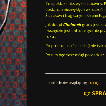
To spektakl niezwykle zabawny. P
dostarcza niezwykłych wzruszeń i 
Ślązaków i tragicznymi losami teg
Jak dotąd
Cholonek
grany jest za
i wszędzie jest entuzjastycznie pr
roku...
Po prostu – na śląskich (i nie tylk
Po nim będziesz mógł powiedzieć:
Cennik biletów znajduje się
TUTAJ
👉 SPR