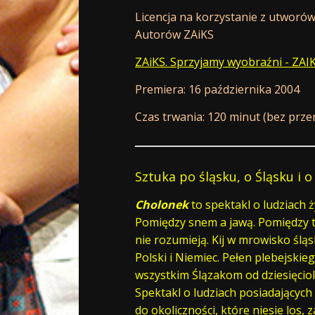
Licencja na korzystanie z utworó
Autorów ZAiKS
ZAiKS. Sprzyjamy wyobraźni - ZAI
Premiera: 16 października 2004
Czas trwania: 120 minut (bez prze
Sztuka po śląsku, o Śląsku i o
Cholonek
to spektakl o ludziach 
Pomiędzy snem a jawą. Pomiędzy tr
nie rozumieją. Kij w mrowisko śl
Polski i Niemiec. Pełen plebejski
wszystkim Ślązakom od dziesięciol
Spektakl o ludziach posiadających
do okoliczności, które niesie los, 