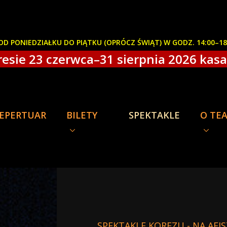
D PONIEDZIAŁKU DO PIĄTKU (OPRÓCZ ŚWIĄT) W GODZ. 14:00–1
esie 23 czerwca–31 sierpnia 2026 kasa 
EPERTUAR
BILETY
SPEKTAKLE
O TE
SPEKTAKLE KOREZU - NA AFI