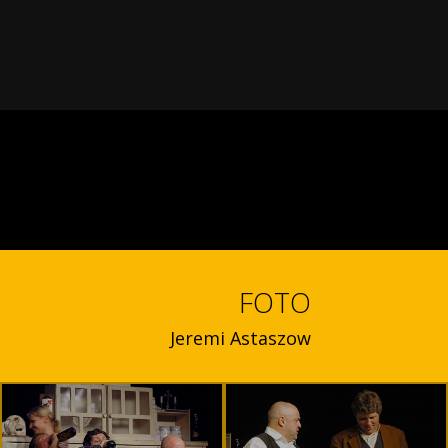
FOTO
Jeremi Astaszow